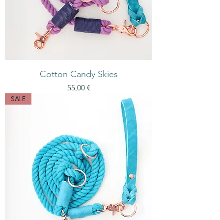
Cotton Candy Skies
Preis
55,00 €
SALE