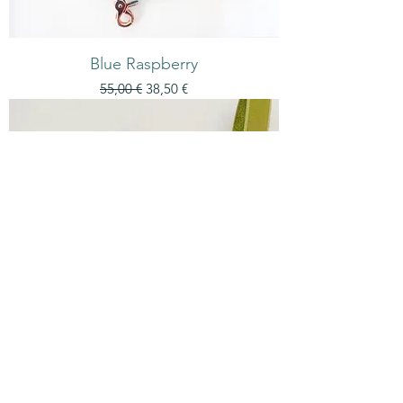
Blue Raspberry
Standardpreis
Sale-Preis
55,00 €
38,50 €
Pistachio Rosewater Delight