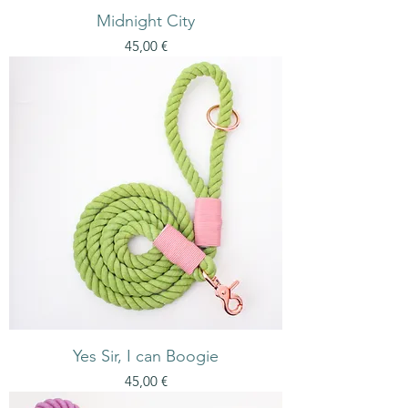
Midnight City
Preis
45,00 €
Yes Sir, I can Boogie
Preis
45,00 €